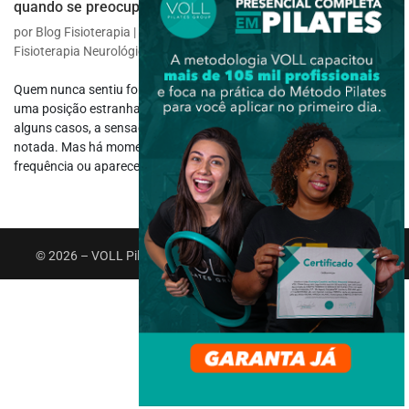
quando se preocupar
por
Blog Fisioterapia
|
ago 18, 2025
|
Fisioterapia Específica
,
Fisioterapia Neurológica
Quem nunca sentiu formigamento nas mãos depois de dormir em
uma posição estranha ou apoiar o braço por muito tempo? Em
alguns casos, a sensação vai embora rápido, quase sem ser
notada. Mas há momentos em que ela persiste, volta com
frequência ou aparece em situações...
© 2026 – VOLL Pilates Group. Todos os direitos reservados.