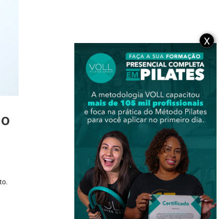
X
do
to.