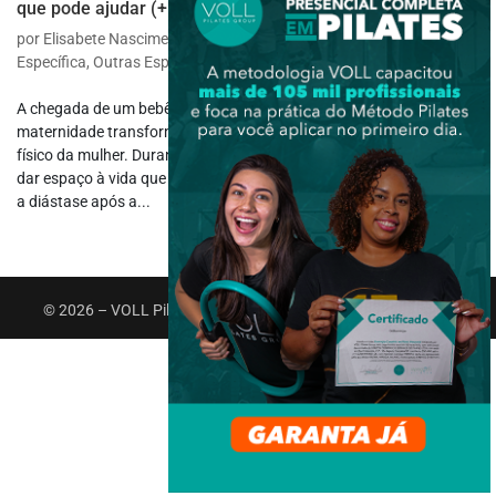
que pode ajudar (+ Benefícios)
por
Elisabete Nascimento Padilha
|
maio 19, 2025
|
Fisioterapia
Específica
,
Outras Especialidades
A chegada de um bebê muda tudo, inclusive o corpo. A
maternidade transforma a rotina, os sentimentos e cada detalhe
físico da mulher. Durante a gestação, o abdômen se adapta para
dar espaço à vida que cresce ali. E entre tantas mudanças naturais,
a diástase após a...
© 2026 – VOLL Pilates Group. Todos os direitos reservados.