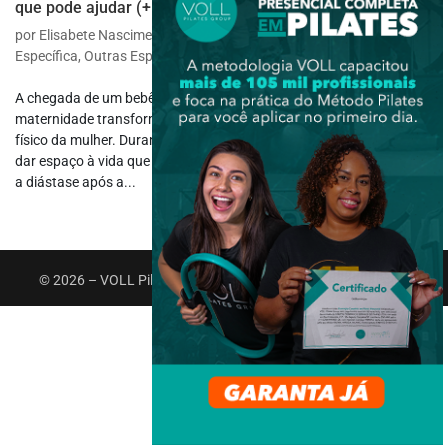
que pode ajudar (+ Benefícios)
por
Elisabete Nascimento Padilha
|
maio 19, 2025
|
Fisioterapia
Específica
,
Outras Especialidades
A chegada de um bebê muda tudo, inclusive o corpo. A
maternidade transforma a rotina, os sentimentos e cada detalhe
físico da mulher. Durante a gestação, o abdômen se adapta para
dar espaço à vida que cresce ali. E entre tantas mudanças naturais,
a diástase após a...
© 2026 – VOLL Pilates Group. Todos os direitos reservados.