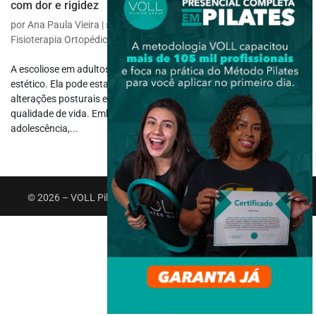
com dor e rigidez
por
Ana Paula Vieira
|
set 1, 2025
|
Fisioterapia Específica
,
Fisioterapia Ortopédica
A escoliose em adultos é uma condição que vai além do aspecto
estético. Ela pode estar associada a dor crônica, rigidez muscular,
alterações posturais e limitações funcionais que reduzem a
qualidade de vida. Embora o diagnóstico geralmente ocorra na
adolescência,...
© 2026 – VOLL Pilates Group. Todos os direitos reservados.