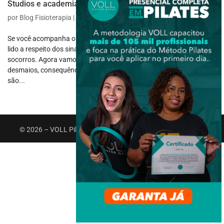
Studios e academias?
por
Blog Fisioterapia
|
jan 6, 2023
|
Avaliação
Se você acompanha o Blog Fisioterapia, provavelmente já deve ter
lido a respeito dos sinais vitais e choque hipovolêmico nos primeiros
socorros. Agora vamos dar continuidade nas explicações sobre os
desmaios, consequência de uma crise hipotensiva. Os desmaios
são...
© 2026 – VOLL Pilates Group. Todos os direitos reservados.