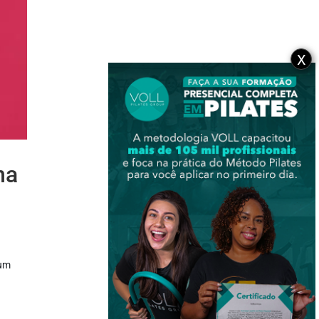
X
na
 um