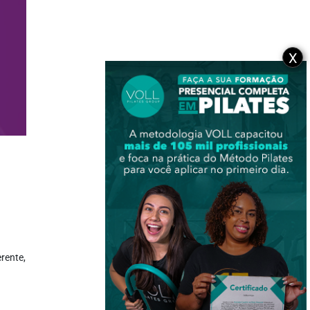
X
rente,