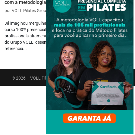
com a metodologia de Rodrigo Nanô
por
VOLL Pilates Group
|
maio 9, 2025
|
Carreira
,
Cursos e Eventos
Já imaginou mergulhar no universo do Pilates Clássico em um
curso 100% presencial, com vivência prática e acompanhamento de
profissionais altamente qualificados? O Curso de Pilates Clássico
do Grupo VOLL, desenvolvido com a metodologia de Rodrigo Nanô,
referência...
© 2026 – VOLL Pilates Group. Todos os direitos reservados.