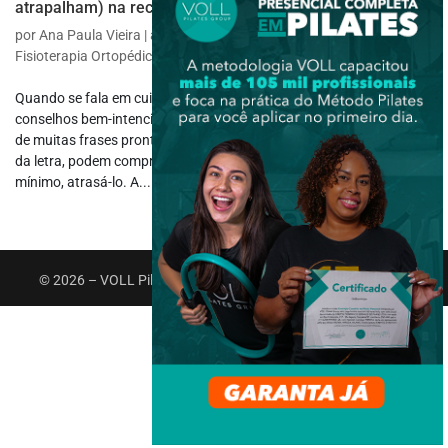
atrapalham) na recuperação do paciente
por
Ana Paula Vieira
|
abr 28, 2025
|
Fisioterapia Específica
,
Fisioterapia Ortopédica
Quando se fala em cuidados com a escoliose, é comum ouvir
conselhos bem-intencionados, mas nem sempre corretos. Por trás
de muitas frases prontas, há informações que, se seguidas ao pé
da letra, podem comprometer o progresso do tratamento, ou, no
mínimo, atrasá-lo. A...
© 2026 – VOLL Pilates Group. Todos os direitos reservados.