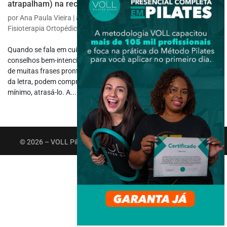
atrapalham) na recuperação do paciente
por
Ana Paula Vieira
|
abr 28, 2025
|
Fisioterapia Específica
,
Fisioterapia Ortopédica
Quando se fala em cuidados com a escoliose, é comum ouvir
conselhos bem-intencionados, mas nem sempre corretos. Por trás
de muitas frases prontas, há informações que, se seguidas ao pé
da letra, podem comprometer o progresso do tratamento, ou, no
mínimo, atrasá-lo. A...
© 2026 – VOLL Pilates Group. Todos os direitos reservados.