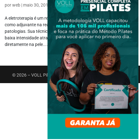
por
web
|
maio 30, 2017
|
Terapia Alternativa
A eletroterapia é um recurso fisioterápico amplamente utilizado
como adjuvante na reabilitação dos mais diversos tipos de
patologias. Sua técnica consiste em utilizar correntes elétricas de
baixa intensidade através de eletrodos que são aplicados
diretamente na pele....
© 2026 – VOLL Pilates Group. Todos os direitos reservados.