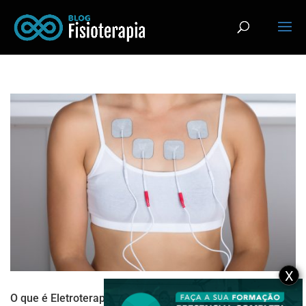
X
O que é Eletroterapia?