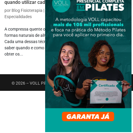
quando utilizar cada uma?
por
Blog Fisioterapia
|
ago 11, 2023
|
Fisioterapia Específica
,
Outras
Especialidades
A compressa quente ou fria têm sido amplamente utilizadas como
formas naturais de aliviar a dor e durante o tratamento de lesões.
Cada uma dessas técnicas possui benefícios específicos, mas
saber quando e como aplicá-las corretamente é fundamental para
obter os...
© 2026 – VOLL Pilates Group. Todos os direitos reservados.