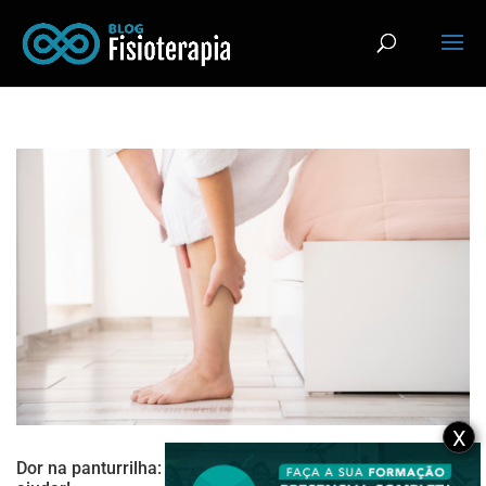
X
Dor na panturrilha: como aliviar? 4 dicas que podem