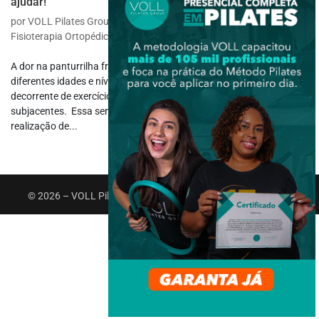
ajudar!
por
VOLL Pilates Group
|
dez 22, 2023
|
Fisioterapia Específica
,
Fisioterapia Ortopédica
A dor na panturrilha frequentemente incomoda pessoas de
diferentes idades e níveis de atividade física, causando desconforto
decorrente de exercícios intensos, lesões ou condições médicas
subjacentes. Essa sensação, que impacta a qualidade de vida e a
realização de...
© 2026 – VOLL Pilates Group. Todos os direitos reservados.