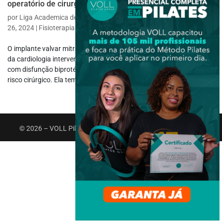
operatório de cirurgia cardíaca de troca valvar
por
Liga Academica de Fisioterapia Respiratoria e Tabagismo
|
fev
26, 2024
|
Fisioterapia Específica
,
Fisioterapia Respiratória
O implante valvar mitral é uma ferramenta terapêutica no campo
da cardiologia intervencionista estrutural utilizada em pacientes
com disfunção biprotética devido à insuficiência mitral grave e alto
risco cirúrgico. Ela tem o objetivo de reparar a obstrução da via de...
© 2026 – VOLL Pilates Group. Todos os direitos reservados.