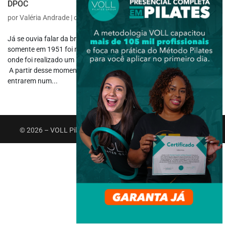
DPOC
por
Valéria Andrade
|
out 19, 2017
|
Fisioterapia Respiratória
Já se ouvia falar da bronquite crônica desde o ano de 1676. Porém,
somente em 1951 foi manifestado um interesse maior no assunto,
onde foi realizado um simpósio com o tema na Inglaterra e Irlanda.
A partir desse momento houveram muitas discussões para
entrarem num...
© 2026 – VOLL Pilates Group. Todos os direitos reservados.