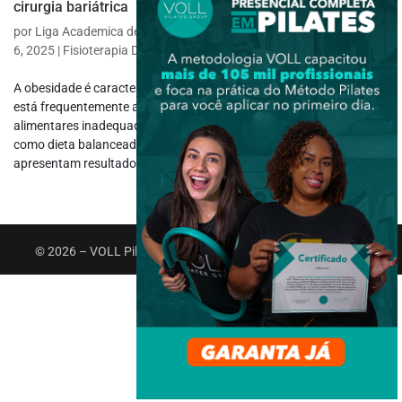
cirurgia bariátrica
por
Liga Academica de Fisioterapia Respiratoria e Tabagismo
|
out
6, 2025
|
Fisioterapia Dermato Funcional
A obesidade é caracterizada pelo excesso de gordura corporal e
está frequentemente associada ao sedentarismo e a hábitos
alimentares inadequados. Quando mudanças de estilo de vida,
como dieta balanceada e prática regular de exercícios, não
apresentam resultados...
© 2026 – VOLL Pilates Group. Todos os direitos reservados.