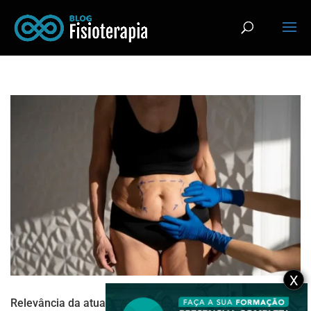
X
Relevância da atuação fisioterapêutica no pré e pós da