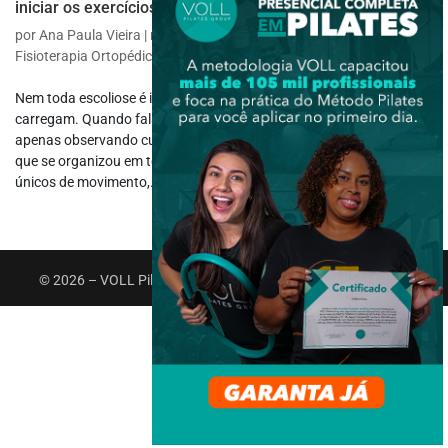
iniciar os exercícios de Pilates
por
Ana Paula Vieira
|
maio 22, 2025
|
Fisioterapia Específica
,
Fisioterapia Ortopédica
Nem toda escoliose é igual e muito menos os corpos que a
carregam. Quando falamos em aluno com escoliose, não estamos
apenas observando curvas na coluna, mas sim um corpo inteiro
que se organizou em torno dessas assimetrias, criando padrões
únicos de movimento,...
© 2026 – VOLL Pilates Group. Todos os direitos reservados.