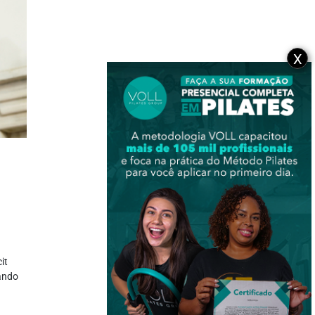
X
it
ando